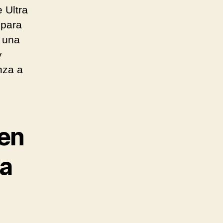
 Ultra
 para
 una
y
nza a
en
 a