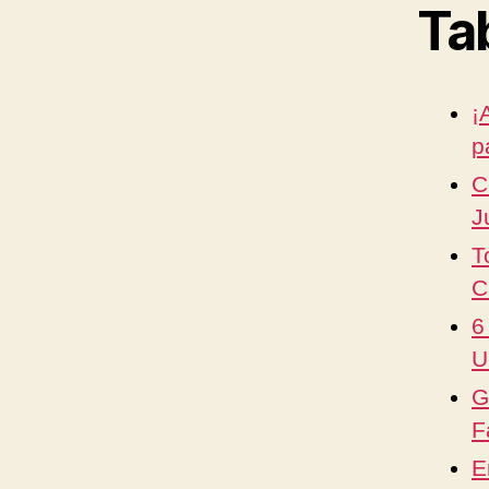
Ta
¡
p
C
J
T
C
6
U
G
F
E