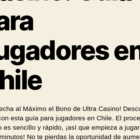
ara
ugadores e
hile
echa al Máximo el Bono de Ultra Casino! Desc
on esta guía para jugadores en Chile. El proc
o es sencillo y rápido, ¡así que empieza a juga
minutos! No te pierdas la oportunidad de aume