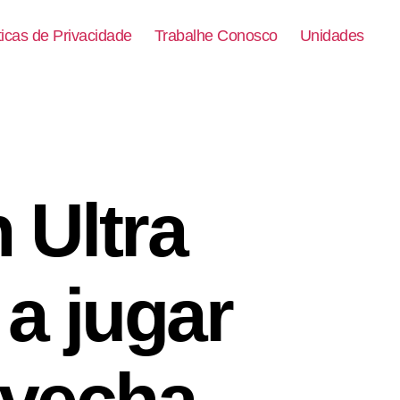
ticas de Privacidade
Trabalhe Conosco
Unidades
 Ultra
a jugar
ovecha