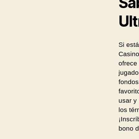
Sa
Ult
Si est
Casino
ofrece
jugador
fondos
favori
usar y
los té
¡Inscr
bono d