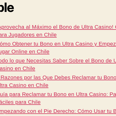
ble
Aprovecha al Máximo el Bono de Ultra Casino!
ara Jugadores en Chile
ómo Obtener tu Bono en Ultra Casino y Empez
ugar Online en Chile
odo lo que Necesitas Saber Sobre el Bono de U
asino en Chile
 Razones por las Que Debes Reclamar tu Bon
ltra Casino en Chile
uía para Reclamar tu Bono en Ultra Casino: P
áciles para Chile
mpezando con el Pie Derecho: Cómo Usar tu 