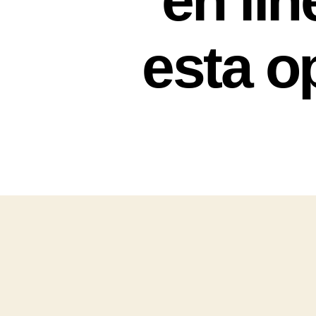
esta o