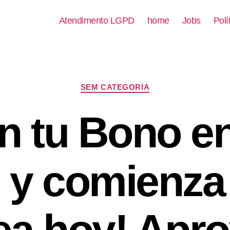
Atendimento LGPD
home
Jobs
Polí
SEM CATEGORIA
n tu Bono en
 y comienza 
nea hoy! Apr