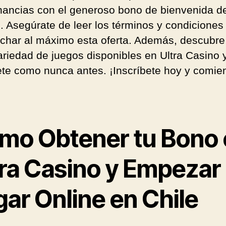
nancias con el generoso bono de bienvenida de
. Asegúrate de leer los términos y condiciones
char al máximo esta oferta. Además, descubre
ariedad de juegos disponibles en Ultra Casino 
tete como nunca antes. ¡Inscríbete hoy y comie
mo Obtener tu Bono 
tra Casino y Empezar
ar Online en Chile