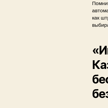
Помнит
автома
как шт
выбир
«И
Ка
бе
бе