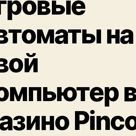
гровые
втоматы на
вой
омпьютер 
азино Pinc