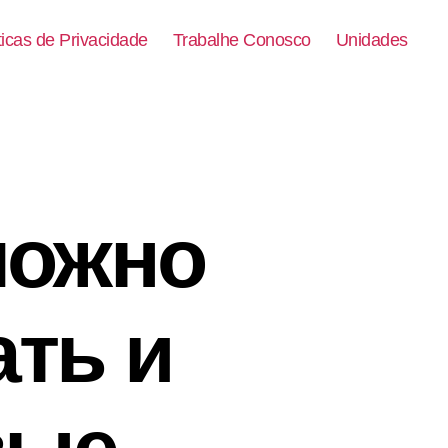
ticas de Privacidade
Trabalhe Conosco
Unidades
можно
ать и
вые