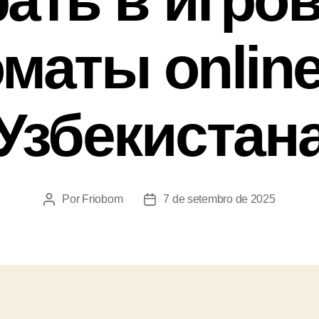
маты onlin
Узбекистан
Por
Friobom
7 de setembro de 2025