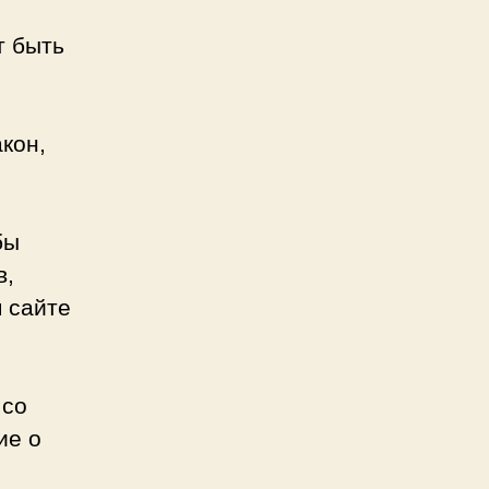
т быть
кон,
бы
в,
 сайте
 со
ие о