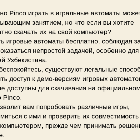
но Pinco играть в игральные автоматы може
ывающим занятием, но что если вы хотите
тно скачать их на свой компьютер?
ь игровые автоматы бесплатно, соблюдая за
оказаться непростой задачей, особенно для
й Узбекистана.
 беспокойтесь, существуют легальные спосо
ть доступ к демо-версиям игровых автомато
ые доступны для скачивания на официальном
 Pinco.
зволит вам попробовать различные игры,
миться с ими и проверить их совместимость
 компьютером, прежде чем принимать решен
е.