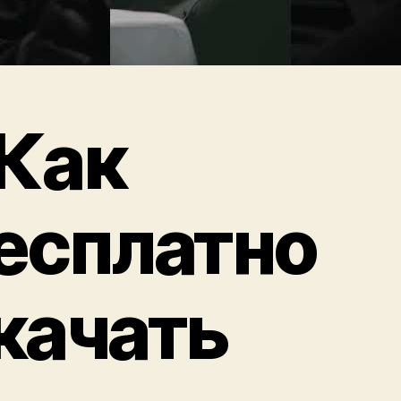
Как
есплатно
качать