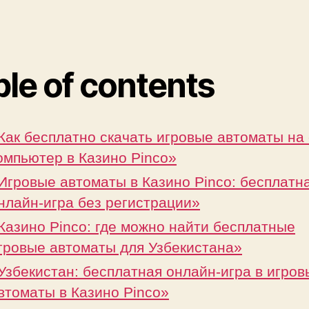
ble of contents
Как бесплатно скачать игровые автоматы на
омпьютер в Казино Pinco»
Игровые автоматы в Казино Pinco: бесплатн
нлайн-игра без регистрации»
Казино Pinco: где можно найти бесплатные
гровые автоматы для Узбекистана»
Узбекистан: бесплатная онлайн-игра в игров
втоматы в Казино Pinco»