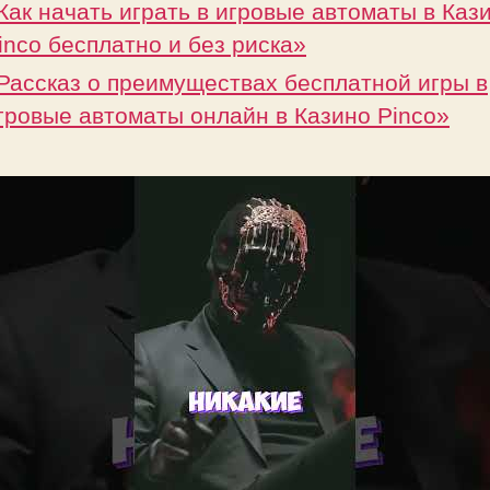
Как начать играть в игровые автоматы в Каз
inco бесплатно и без риска»
Рассказ о преимуществах бесплатной игры в
гровые автоматы онлайн в Казино Pinco»